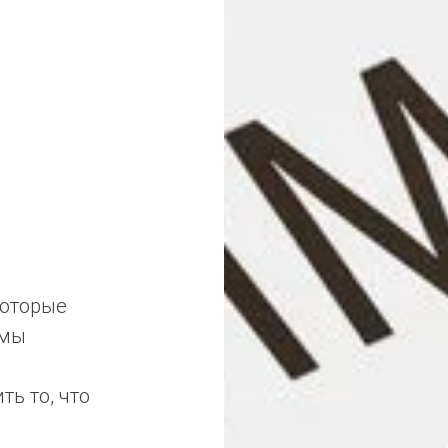
которые
емы
ь то, что