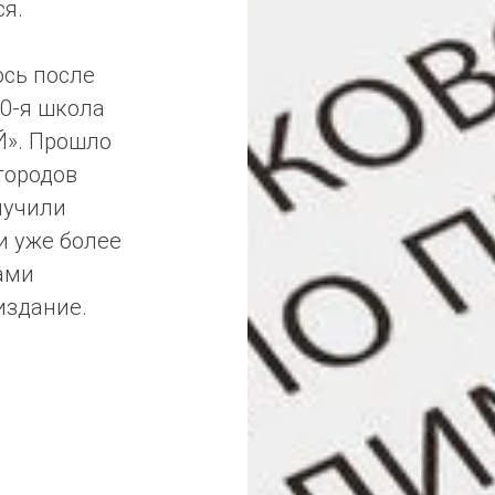
ся.
ось после
40-я школа
». Прошло
городов
лучили
и уже более
ами
издание.